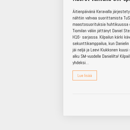
Äitienpäivänä Keravalla järjeste
nähtiin vahvaa suorittamista TuS-
maastosuorituksia huhtikuussa 
Tiomilan väliin jättänyt Daniel S
H16- sarjassa. Kilpailun kärki käv
sekunttikamppailua, kun Danieli
jäi neljä ja Leevi Kiukkonen kuusi
alku SM-vuodelle Danielilta! Kilpa
yhdeksi…
Lue lisää