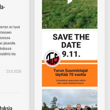
la-
varten on hyvä
hteiseen
isiossa.
n jäsenille.
lähdössä
eislähtö klo
23.5.2026
tuksia