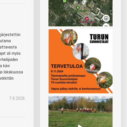
järjestettiin
uutama
dottavasta
jat oli myös
rheilijoiden
a kävi
jo lokakuussa
nkkitilin
7.6.2026