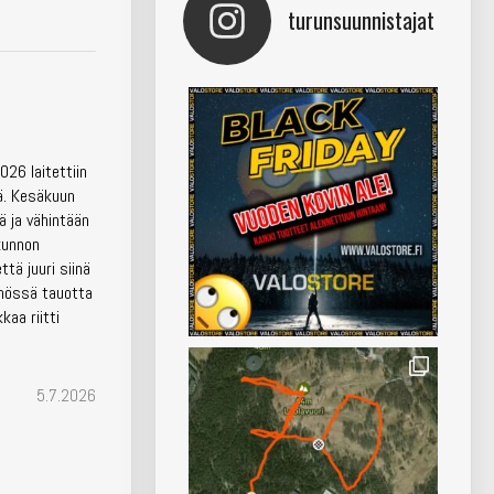
turunsuunnistajat
026 laitettiin
llä. Kesäkuun
ä ja vähintään
kunnon
tä juuri siinä
nnössä tauotta
aa riitti
5.7.2026