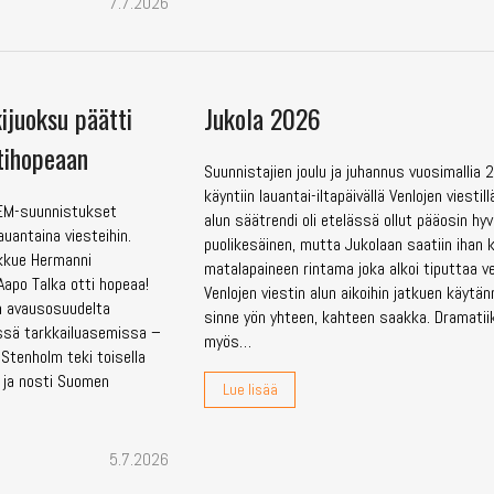
7.7.2026
ijuoksu päätti
Jukola 2026
tihopeaan
Suunnistajien joulu ja juhannus vuosimallia 2
käyntiin lauantai-iltapäivällä Venlojen viesti
 EM-suunnistukset
alun säätrendi oli etelässä ollut pääosin hyv
uantaina viesteihin.
puolikesäinen, mutta Jukolaan saatiin ihan 
kkue Hermanni
matalapaineen rintama joka alkoi tiputtaa vet
apo Talka otti hopeaa!
Venlojen viestin alun aikoihin jatkuen käytä
n avausosuudelta
sinne yön yhteen, kahteen saakka. Dramatiikk
ssä tarkkailuasemissa –
myös…
 Stenholm teki toisella
n ja nosti Suomen
Lue lisää
5.7.2026