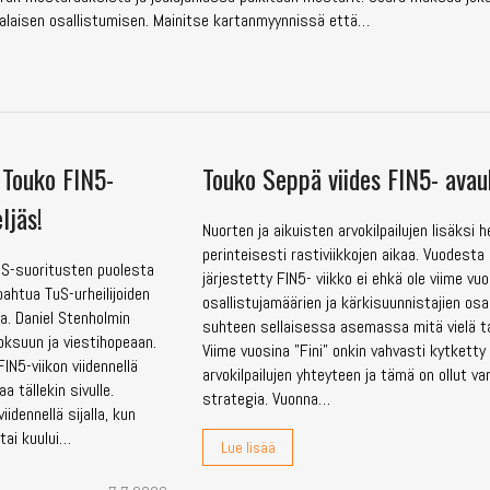
aisen osallistumisen. Mainitse kartanmyynnissä että…
: Touko FIN5-
Touko Seppä viides FIN5- ava
ljäs!
Nuorten ja aikuisten arvokilpailujen lisäksi 
perinteisesti rastiviikkojen aikaa. Vuodest
uS-suoritusten puolesta
järjestetty FIN5- viikko ei ehkä ole viime vuo
ahtua TuS-urheilijoiden
osallistujamäärien ja kärkisuunnistajien osa
ta. Daniel Stenholmin
suhteen sellaisessa asemassa mitä vielä t
oksuun ja viestihopeaan.
Viime vuosina ”Fini” onkin vahvasti kytketty
IN5-viikon viidennellä
arvokilpailujen yhteyteen ja tämä on ollut v
taa tällekin sivulle.
strategia. Vuonna…
iidennellä sijalla, kun
tai kuului…
Lue lisää