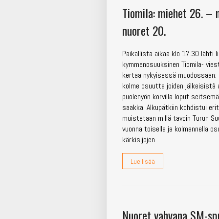
Tiomila: miehet 26. – 
nuoret 20.
Paikallista aikaa klo 17.30 lähti li
kymmenosuuksinen Tiomila- viesti
kertaa nykyisessä muodossaan: ilt
kolme osuutta joiden jälkeisistä
puolenyön korvilla loput seitsem
saakka. Alkupätkiin kohdistui eri
muistetaan millä tavoin Turun Su
vuonna toisella ja kolmannella os
kärkisijojen…
Lue lisää
Nuoret vahvana SM-spr