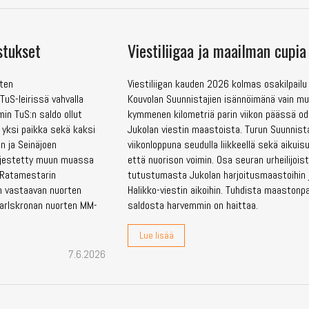
stukset
Viestiliigaa ja maailman cupia
rten
Viestiliigan kauden 2026 kolmas osakilpailu 
TuS-leirissä vahvalla
Kouvolan Suunnistajien isännöimänä vain m
min TuS:n saldo ollut
kymmenen kilometriä parin viikon päässä o
yksi paikka sekä kaksi
Jukolan viestin maastoista. Turun Suunnista
an ja Seinäjoen
viikonloppuna seudulla liikkeellä sekä aikuisu
järjestetty muun muassa
että nuorison voimin. Osa seuran urheilijoist
. Ratamestarin
tutustumasta Jukolan harjoitusmaastoihin 
n vastaavan nuorten
Halikko-viestin aikoihin. Tuhdista maastonpa
Karlskronan nuorten MM-
saldosta harvemmin on haittaa.
Lue lisää
7.6.2026