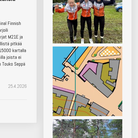
inal Finnish
joili
rjat M21E ja
llistä pitkää
:15000 kartalla
lla joista ei
:n Touko Seppä
25.4.2026