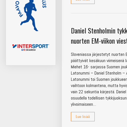
Daniel Stenholmin tykk
nuorten EM-viikon vies
Sloveniassa järjestetyt nuorten
päättyivät kesäkuun viimeisenä la
Miehet 16- sarjassa Suomen jou
Latonummi – Daniel Stenholm – A
Latonummi toi Suomen joukkuee
vaihtoon kolmantena, mutta hyvi
vain 22 sekuntia kärjestä. Daniel
osuudella todellisen tykkijuoksu
ylivoimaiseen…
Lue lisää