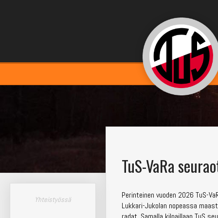
TuS-VaRa seuraot
Perinteinen vuoden 2026 TuS-VaR
Yhteistyössä
Lukkari-Jukolan nopeassa maastoss
radat. Samalla kilpaillaan TuS s