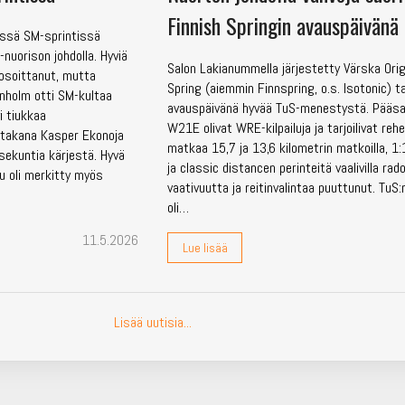
Finnish Springin avauspäivänä
tyssä SM-sprintissä
nuorison johdolla. Hyviä
Salon Lakianummella järjestetty Värska Orig
osoittanut, mutta
Spring (aiemmin Finnspring, o.s. Isotonic) tar
tenholm otti SM-kultaa
avauspäivänä hyvää TuS-menestystä. Pääsa
i tiukkaa
W21E olivat WRE-kilpailuja ja tarjoilivat rehe
n takana Kasper Ekonoja
matkaa 15,7 ja 13,6 kilometrin matkoilla, 1
 sekuntia kärjestä. Hyvä
ja classic distancen perinteitä vaalivilla radoi
ilu oli merkitty myös
vaativuutta ja reitinvalintaa puuttunut. TuS
oli…
11.5.2026
Lue lisää
Lisää uutisia...