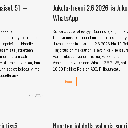
naiset 51. –
Jukola-treeni 2.6.2026 ja Juko
WhatsApp
ikkeelle
Kotka-Jukola lähestyy! Suunnistajan joulua 
 joka oli nyt kolmatta
tulla viimeistelemään kuntoa koko seuran y
apäivällä liikkeelle
Jukola-treeniin tiistaina 2.6.2026 klo 18 Ra
 asemista jatketaan
Harjoitus on maksuton ja avoin kaikille seura
än osuutta maaliin
Harjoitukseen voi osallistua, vaikka ei olisi 
tyistä mielenkiintoa, kun
Venloihin tai Jukolaan. Aika: ti 2.6.2026, yht
unnistajat keikkui viime
18.00 Paikka: Raision ABC, Piilipuunkatu…
uudella aivan
Lue lisää
7.6.2026
intissä
Nuorten johdolla vahvoja suori