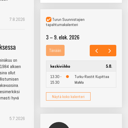
7.8.2026
Turun Suunnistajien
tapahtumakalenteri
3 – 9. elok. 2026
uksessa
Tänään
heinäkuu on
keskiviikko
5.8.
a 1984 alkaen
sina ollut
13.30 -
Turku-Rastit Kupittaa
llistumisen
15.30
MaMa
akavuosina.
 esimerkiksi
Näytä koko kalenteri
armasti hyvä
5.7.2026