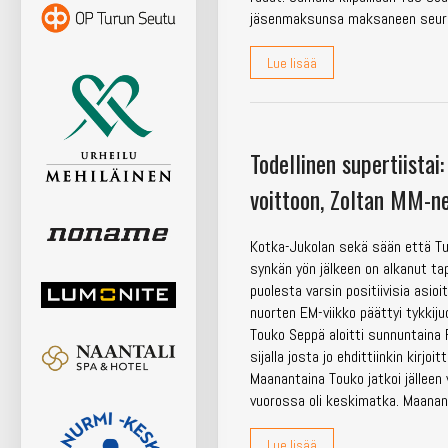
jäsenmaksunsa maksaneen seural
Lue lisää
Todellinen supertiistai
voittoon, Zoltan MM-ne
Kotka-Jukolan sekä sään että T
synkän yön jälkeen on alkanut tap
puolesta varsin positiivisia asioi
nuorten EM-viikko päättyi tykkiju
Touko Seppä aloitti sunnuntaina F
sijalla josta jo ehdittiinkin kirjoit
Maanantaina Touko jatkoi jälleen v
vuorossa oli keskimatka. Maanan
Lue lisää