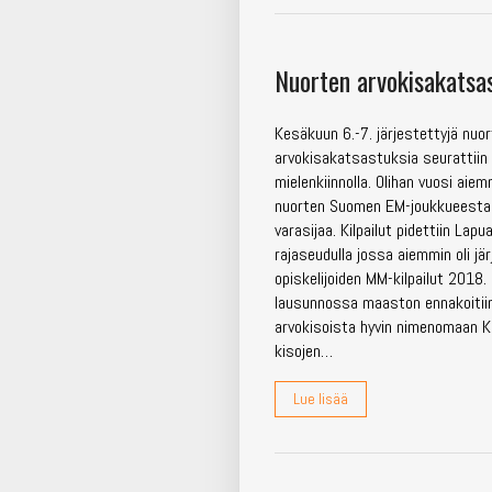
Nuorten arvokisakatsa
Kesäkuun 6.-7. järjestettyjä nuo
arvokisakatsastuksia seurattiin 
mielenkiinnolla. Olihan vuosi aiem
nuorten Suomen EM-joukkueesta 
varasijaa. Kilpailut pidettiin Lapu
rajaseudulla jossa aiemmin oli 
opiskelijoiden MM-kilpailut 2018
lausunnossa maaston ennakoitii
arvokisoista hyvin nimenomaan 
kisojen…
Lue lisää