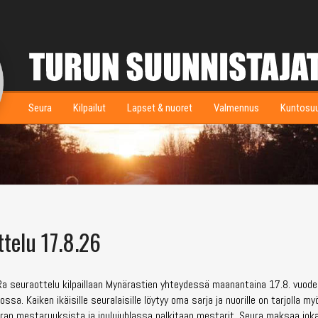
Seura
Kilpailut
Lapset & nuoret
Valmennus
Kuntosu
telu 17.8.26
a seuraottelu kilpaillaan Mynärastien yhteydessä maanantaina 17.8. vuod
a. Kaiken ikäisille seuralaisille löytyy oma sarja ja nuorille on tarjolla my
euran mestaruuksista ja joulujuhlassa palkitaan mestarit. Seura maksaa jok