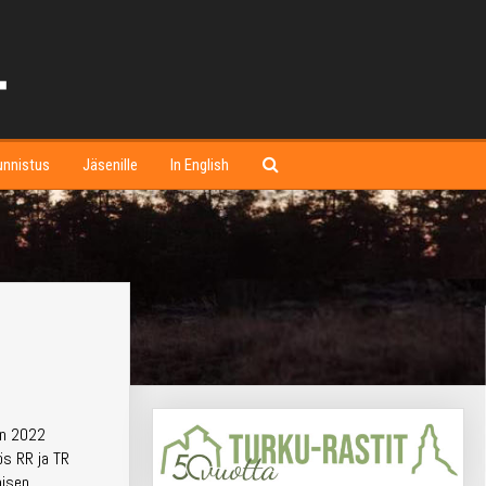
unnistus
Jäsenille
In English
en 2022
ös RR ja TR
aisen