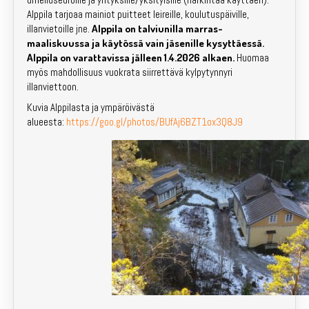
Alppila tarjoaa mainiot puitteet leireille, koulutuspäiville,
Emit-vuokraus
illanvietoille jne.
Alppila on talviunilla marras-
maaliskuussa ja käytössä vain jäsenille kysyttäessä.
Kartat
Alppila on varattavissa jälleen 1.4.2026 alkaen.
Huomaa
myös mahdollisuus vuokrata siirrettävä kylpytynnyri
Kotisivuarkisto
illanviettoon.
Kuvia Alppilasta ja ympäröivästä
Laskutus
alueesta:
https://goo.gl/photos/BUfAj6BZT1ox3Q8J9
Yhteystiedot
Liity jäseneksi!
Kilpailut
Lapset & nuoret
Valmennus