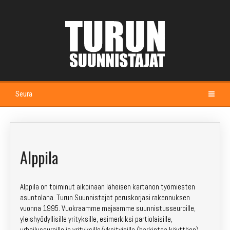
Seura
Etusivu
Kalenteri
Alppila
Esittely
Alppila on toiminut aikoinaan läheisen kartanon työmiesten
Johtokunta ja jaostot
asuntolana. Turun Suunnistajat peruskorjasi rakennuksen
vuonna 1995. Vuokraamme majaamme suunnistusseuroille,
Seuramaja Alppila
yleishyödyllisille yrityksille, esimerkiksi partiolaisille,
urheiluseuroille ja yrityksille/yksityisille (harkintaa käyttäen).