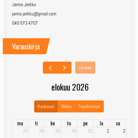
Jarmo Jerkku
jarmo.jerkku@gmail.com
040-573 4707
Varauskirja
Tänään
elokuu 2026
Kuukausi
Viikko
Tapahtumat
ma
ti
ke
to
pe
la
su
27
28
29
30
31
1
2