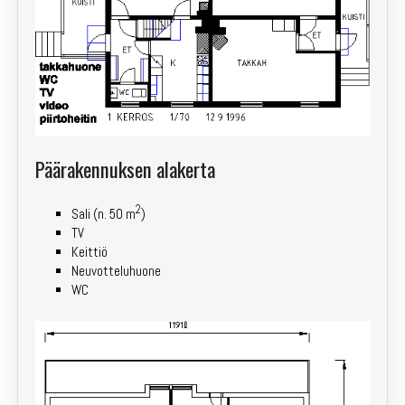
Päärakennuksen alakerta
2
Sali (n. 50 m
)
TV
Keittiö
Neuvotteluhuone
WC