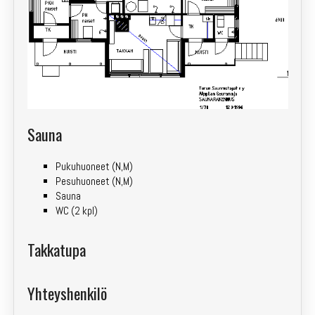
Sauna
Pukuhuoneet (N,M)
Pesuhuoneet (N,M)
Sauna
WC (2 kpl)
Takkatupa
Yhteyshenkilö