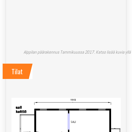
Kuntosuunnistus
Jäsenille
In English
Alppilan päärakennus Tammikuussa 2017. Katso lisää kuvia yllä o
Tilat