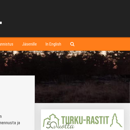
unnistus
Jäsenille
In English
in
almennusta ja