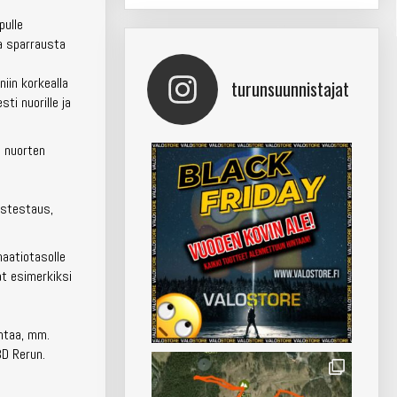
pulle
 ja sparrausta
iin korkealla
turunsuunnistajat
ti nuorille ja
n nuorten
ustestaus,
maatiotasolle
at esimerkiksi
intaa, mm.
3D Rerun.