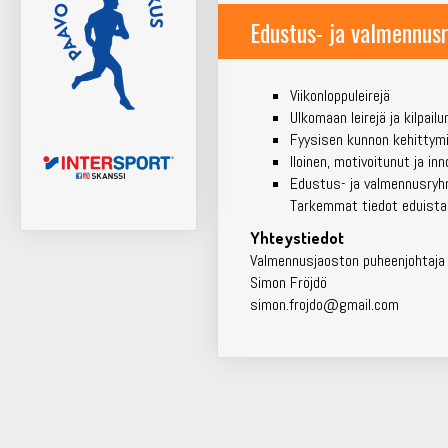
Edustus- ja valmennus
Viikonloppuleirejä
Ulkomaan leirejä ja kilpail
Fyysisen kunnon kehittym
Iloinen, motivoitunut ja i
Edustus- ja valmennusryhmä 
Tarkemmat tiedot eduista j
Yhteystiedot
Valmennusjaoston puheenjohtaja
Simon Fröjdö
simon.frojdo@gmail.com