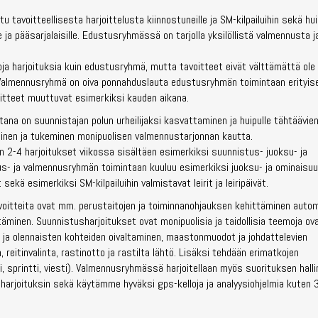
 tavoitteellisesta harjoittelusta kiinnostuneille ja SM-kilpailuihin sekä hui
ille ja pääsarjalaisille. Edustusryhmässä on tarjolla yksilöllistä valmennusta
 harjoituksia kuin edustusryhmä, mutta tavoitteet eivät välttämättä ole n
Valmennusryhmä on oiva ponnahduslauta edustusryhmän toimintaan erityises
tavoitteet muuttuvat esimerkiksi kauden aikana.
na on suunnistajan polun urheilijaksi kasvattaminen ja huipulle tähtäävie
minen ja tukeminen monipuolisen valmennustarjonnan kautta.
 2-4 harjoitukset viikossa sisältäen esimerkiksi suunnistus- juoksu- ja
tus- ja valmennusryhmän toimintaan kuuluu esimerkiksi juoksu- ja ominaisu
 sekä esimerkiksi SM-kilpailuihin valmistavat leirit ja leiripäivät.
voitteita ovat mm. perustaitojen ja toiminnanohjauksen kehittäminen auto
täminen. Suunnistusharjoitukset ovat monipuolisia ja taidollisia teemoja ov
 ja olennaisten kohteiden oivaltaminen, maastonmuodot ja johdattelevien
eitinvalinta, rastinotto ja rastilta lähtö. Lisäksi tehdään erimatkojen
ki, sprintti, viesti). Valmennusryhmässä harjoitellaan myös suorituksen hall
joharjoituksin sekä käytämme hyväksi gps-kelloja ja analyysiohjelmia kuten 