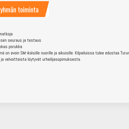
ryhmän toiminta
umatkoja
isen seuraus ja testaus
nnokas porukka
on avoin SM-ikäisille nuorille ja aikuisille. Kilpailuissa tulee edustaa Turu
a velvoitteista löytyvät urheilijasopimuksesta.