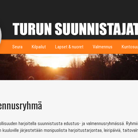
Seura
Kilpailut
Lapset & nuoret
Valmennus
Kuntosu
mennusryhmä
ollisuuden harjoitella suunnistusta edustus- ja valmennusryhmässä. Ryhmi
 kuuluville järjestetään monipuolista harjoitustarjontaa, leiripäiviä, taitov