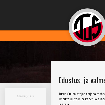
Edustus- ja val
Turun Suunnistajat tarjoaa mahd
Yhteistyössä
ilmoittaudutaan erikseen ja siihen
testejä.