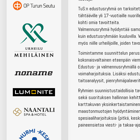
TuS:n edustusryhmä on tarkoitettu
tähtääville yli 17-vuotiaille nuor
kohti omia tavoitteita.
Valmennusryhmä hyödyntää samoja
kuin edustusryhmään kuuluvilla. 
myös niille urheilijoille, joiden 
Toimintamme suunnittelun perusta
kokonaisvaltainen eteenpäin vie
Edustus- ja valmennusryhmällä on
voimaharjoituksia. Lisäksi edus
taitoanalyysit, pienryhmäpalaverit
Ryhmien suunnistustaidollisia ta
sekä suorituksen hallinnan kehit
karttakuvan yksinkertaistaminen
maastonmuotojen hyödyntäminen, r
spesiaaliharjoituksia (pitkä, kes
paineensietoa viesti- ja takaa-a