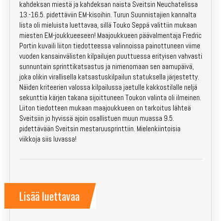
kahdeksan miestä ja kahdeksan naista Sveitsin Neuchatelissa
Emit-vuokraus
13.-16.5. pidettäviin EM-kisoihin. Turun Suunnistajien kannalta
lista oli mieluista luettavaa, sillä Touko Seppä valittiin mukaan
Kartat
miesten EM-joukkueeseen! Maajoukkueen päävalmentaja Fredric
Portin kuvaili liiton tiedotteessa valinnoissa painottuneen viime
vuoden kansainvälisten kilpailujen puuttuessa erityisen vahvasti
Kotisivuarkisto
sunnuntain sprinttikatsastus ja nimenomaan sen aamupäivä,
joka olikin virallisella katsastuskilpailun statuksella järjestetty.
Laskutus
Näiden kriteerien valossa kilpailussa jaetulle kakkostilalle neljä
sekunttia kärjen takana sijoittuneen Toukon valinta oli ilmeinen.
Yhteystiedot
Liiton tiedotteen mukaan maajoukkueen on tarkoitus lähteä
Sveitsiin jo hyvissä ajoin osallistuen muun muassa 9.5.
Liity jäseneksi!
pidettävään Sveitsin mestaruusprinttiin. Mielenkiintoisia
viikkoja siis luvassa!
Kilpailut
Lapset & nuoret
Lisää luettavaa
Valmennus