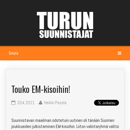
Seura
Etusivu
Kalenteri
Touko EM-kisoihin!
Esittely
20.4.2021
Heikki Pesola
Johtokunta ja jaostot
Suunnistavan maailman odotetuin uutinen oli tänään Suomen
Seuramaja Alppila
joukkueiden julkistaminen EM-kisoihin. Liiton valintaryhmä valitsi