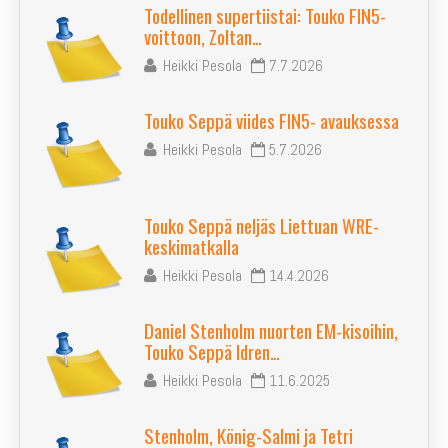
Kuntosuunnistus
Todellinen supertiistai: Touko FIN5-
voittoon, Zoltan…
Jäsenille
Heikki Pesola
7.7.2026
In English
Touko Seppä viides FIN5- avauksessa
Heikki Pesola
5.7.2026
Touko Seppä neljäs Liettuan WRE-
keskimatkalla
Heikki Pesola
14.4.2026
Daniel Stenholm nuorten EM-kisoihin,
Touko Seppä Idren…
Heikki Pesola
11.6.2025
Stenholm, König-Salmi ja Tetri