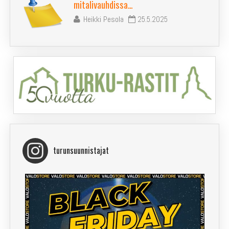
mitalivauhdissa…
Heikki Pesola
25.5.2025
turunsuunnistajat