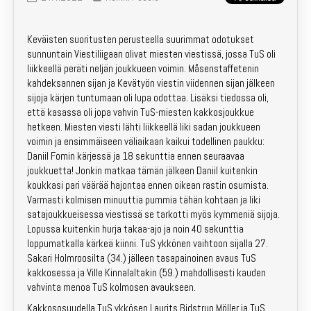
Emit-vuokraus
Keväisten suoritusten perusteella suurimmat odotukset
Kartat
sunnuntain Viestiliigaan olivat miesten viestissä, jossa TuS oli
liikkeellä peräti neljän joukkueen voimin. Måsenstaffetenin
Kotisivuarkisto
kahdeksannen sijan ja Kevätyön viestin viidennen sijan jälkeen
sijoja kärjen tuntumaan oli lupa odottaa. Lisäksi tiedossa oli,
että kasassa oli jopa vahvin TuS-miesten kakkosjoukkue
Laskutus
hetkeen. Miesten viesti lähti liikkeellä liki sadan joukkueen
voimin ja ensimmäiseen väliaikaan kaikui todellinen paukku:
Yhteystiedot
Daniil Fomin kärjessä ja 18 sekunttia ennen seuraavaa
joukkuetta! Jonkin matkaa tämän jälkeen Daniil kuitenkin
Liity jäseneksi!
koukkasi pari väärää hajontaa ennen oikean rastin osumista.
Varmasti kolmisen minuuttia pummia tähän kohtaan ja liki
satajoukkueisessa viestissä se tarkotti myös kymmeniä sijoja.
Kilpailut
Lopussa kuitenkin hurja takaa-ajo ja noin 40 sekunttia
loppumatkalla kärkeä kiinni. TuS ykkönen vaihtoon sijalla 27.
Lapset & nuoret
Sakari Holmroosilta (34.) jälleen tasapainoinen avaus TuS
kakkosessa ja Ville Kinnalaltakin (59.) mahdollisesti kauden
Valmennus
vahvinta menoa TuS kolmosen avaukseen.
Kakkososuudella TuS ykkösen Laurits Bidstrup Möller ja TuS