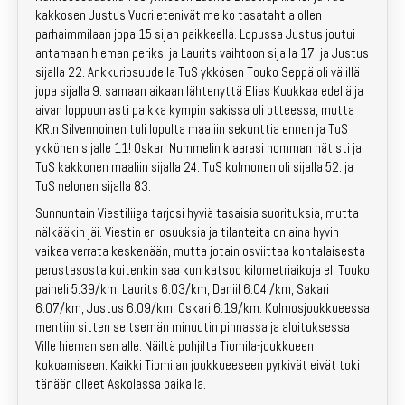
Kuntosuunnistus
kakkosen Justus Vuori etenivät melko tasatahtia ollen
parhaimmilaan jopa 15 sijan paikkeella. Lopussa Justus joutui
Jäsenille
antamaan hieman periksi ja Laurits vaihtoon sijalla 17. ja Justus
sijalla 22. Ankkuriosuudella TuS ykkösen Touko Seppä oli välillä
In English
jopa sijalla 9. samaan aikaan lähtenyttä Elias Kuukkaa edellä ja
aivan loppuun asti paikka kympin sakissa oli otteessa, mutta
KR:n Silvennoinen tuli lopulta maaliin sekunttia ennen ja TuS
ykkönen sijalle 11! Oskari Nummelin klaarasi homman nätisti ja
TuS kakkonen maaliin sijalla 24. TuS kolmonen oli sijalla 52. ja
TuS nelonen sijalla 83.
Sunnuntain Viestiliiga tarjosi hyviä tasaisia suorituksia, mutta
nälkääkin jäi. Viestin eri osuuksia ja tilanteita on aina hyvin
vaikea verrata keskenään, mutta jotain osviittaa kohtalaisesta
perustasosta kuitenkin saa kun katsoo kilometriaikoja eli Touko
paineli 5.39/km, Laurits 6.03/km, Daniil 6.04 /km, Sakari
6.07/km, Justus 6.09/km, Oskari 6.19/km. Kolmosjoukkueessa
mentiin sitten seitsemän minuutin pinnassa ja aloituksessa
Ville hieman sen alle. Näiltä pohjilta Tiomila-joukkueen
kokoamiseen. Kaikki Tiomilan joukkueeseen pyrkivät eivät toki
tänään olleet Askolassa paikalla.