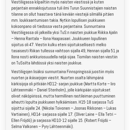
Viestiliigassa kilpailtiin myös naisten viestissä ja kuten
perjantain ennakkojutussa tuli ilmi Turun Suunnistajien naisten
tilanne on ollut haastava tänä kevään viestejä silmällä pitäen
mm. loukkaantumisen takia. Nytkin lopullisen joukkueen
kokoonpano oli tiedossa vasta perjantaina. Sunnuntaina
Viestiliigassa oli jalkeilla yksi TuS:n naisten joukkue Riikka Ajalin
– Henna Rantala – Ilona Haapasaari. Joukkueen lopullinen
sijoitus oli 47. Viestin kulku eteni sijoituksellisesti melko
tasaisesti Riikan tullessa vaihtoon sijalla 49, Hennan sijalla 51 ja
Ilona nosti ankkuriosuudella neljä sijaa. Tiomilan naisten viestiin
on TuSsilta lähdössä yksi naisten joukkue.
Viestiliigojen lisäksi sunnuntaina Finnspringissä juostiin myös
nuorten ja ikäsarjojen viestit. Nuorten osalta lähimpänä
kärkisijoja oli pitkään HD12- sarjan joukkue (Martta Korte – Iiro
Lähteenmäki – Daniel Stenholm), jolle kärkipään sijoitukset
olivat näköpiirissä, mutta harmillinen rastileiman puuttuminen
aiheutti lopulta joukkueen hylkäämisen. H15-18 sarjassa TuS
sijoittui sijalle 24. (Nikolai Toivonen – Joonas Rikkonen – Lukas
Vartiainen), HD14- sarjassa sijalle 17. (Oliver Laine – Ella Tetri –
Ellen Fröjdö) ja sarjassa HD10-12 sijalle 15. (Robert Fröjdö –
Selma Valkonen – Pyry Lähteenmäki).