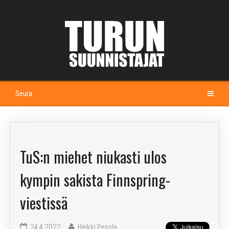
Seura
Etusivu
Kalenteri
TuS:n miehet niukasti ulos
Esittely
kympin sakista Finnspring-
Johtokunta ja jaostot
viestissä
Seuramaja Alppila
24.4.2022
Heikki Pesola