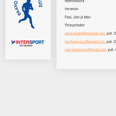
Holmroosilta.
terveisin
Pasi, Joni ja Mari
Yhteystiedot
pasirantala@outlook.com
, puh.
joni.holmroos@gmail.com
, puh.
mari.holmroos@gmail.com
, puh