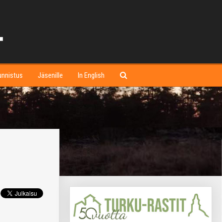
unnistus
Jäsenille
In English