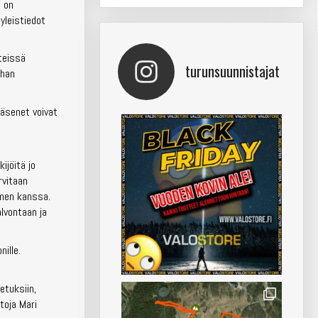
a on
 yleistiedot
nteissä
turunsuunnistajat
than
jäsenet voivat
ijöitä jo
rvitaan
emen kanssa.
alvontaan ja
nille.
etuksiin,
etoja Mari