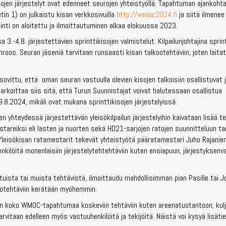
ojen järjestelyt ovat edenneet seurojen yhteistyöllä. Tapahtuman ajankoht
etin 1) on julkaistu kisan verkkosivuilla
http://wmoc2024.fi
ja siitä ilmenee
inti on aloitettu ja ilmoittautuminen alkaa elokuussa 2023.
 3.-4.8. järjestettävien sprinttikisojen valmistelut. Kilpailunjohtajina spri
mroos. Seuran jäseniä tarvitaan runsaasti kisan talkootehtäviin, joten laita
ovittu, että oman seuran vastuulla olevien kisojen talkoisiin osallistuvat 
tarkoittaa siis sitä, että Turun Suunnistajat voivat halutessaan osallistua
8.2024, mikäli ovat mukana sprinttikisojen järjestelyissä.
n yhteydessä järjestettävän yleisökilpailun järjestelyihin kaivataan lisää tek
mestareiksi eli lasten ja nuorten sekä HD21-sarjojen ratojen suunnitteluun ta
. Yleisökisan ratamestarit tekevät yhteistyötä pääratamestari Juho Rajani
kilöitä monenlaisiin järjestelytehtehtäviin kuten ensiapuun, järjestyksenv
ituista tai muista tehtävistä, ilmoittaudu mahdollisimman pian Pasille tai Jo
kootehtäviin kerätään myöhemmin.
iin koko WMOC-tapahtumaa koskeviin tehtäviin kuten areenatuotantoon, kulj
arvitaan edelleen myös vastuuhenkilöitä ja tekijöitä. Näistä voi kysyä lisäti