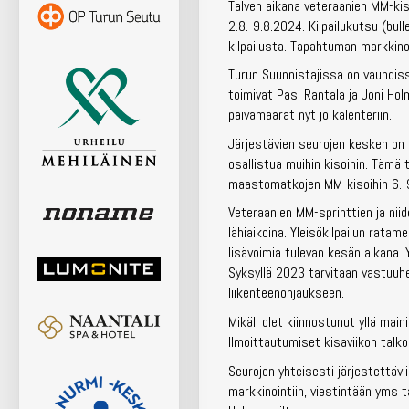
Talven aikana veteraanien MM-kis
2.8.-9.8.2024. Kilpailukutsu (bull
kilpailusta. Tapahtuman markkino
Turun Suunnistajissa on vauhdissa
toimivat Pasi Rantala ja Joni Hol
päivämäärät nyt jo kalenteriin.
Järjestävien seurojen kesken on s
osallistua muihin kisoihin. Tämä 
maastomatkojen MM-kisoihin 6.-9.
Veteraanien MM-sprinttien ja niide
lähiaikoina. Yleisökilpailun rata
lisävoimia tulevan kesän aikana
Syksyllä 2023 tarvitaan vastuuhen
liikenteenohjaukseen.
Mikäli olet kiinnostunut yllä main
Ilmoittautumiset kisaviikon tal
Seurojen yhteisesti järjestettäv
markkinointiin, viestintään yms t