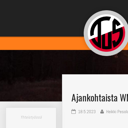
Ajankohtaista W
18.5.2023
Heikki Pesol
Yhteistyössä