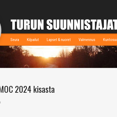
Seura
Kilpailut
Lapset & nuoret
Valmennus
Kuntosu
MOC 2024 kisasta
a