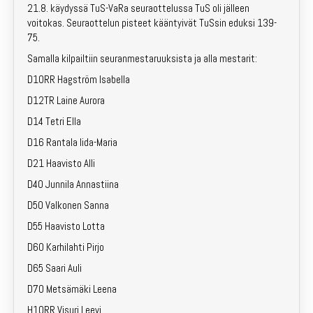
21.8. käydyssä TuS-VaRa seuraottelussa TuS oli jälleen
Emit-vuokraus
voitokas. Seuraottelun pisteet kääntyivät TuSsin eduksi 139-
75.
Kartat
Samalla kilpailtiin seuranmestaruuksista ja alla mestarit:
D10RR Hagström Isabella
Kotisivuarkisto
D12TR Laine Aurora
Laskutus
D14 Tetri Ella
D16 Rantala Iida-Maria
Yhteystiedot
D21 Haavisto Alli
Liity jäseneksi!
D40 Junnila Annastiina
D50 Valkonen Sanna
Kilpailut
D55 Haavisto Lotta
D60 Karhilahti Pirjo
Lapset & nuoret
D65 Saari Auli
Valmennus
D70 Metsämäki Leena
H10RR Visuri Leevi