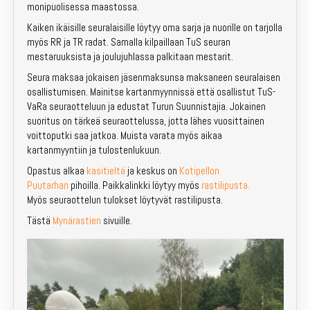
monipuolisessa maastossa.
Kaiken ikäisille seuralaisille löytyy oma sarja ja nuorille on tarjolla
myös RR ja TR radat. Samalla kilpaillaan TuS seuran
mestaruuksista ja joulujuhlassa palkitaan mestarit.
Seura maksaa jokaisen jäsenmaksunsa maksaneen seuralaisen
osallistumisen. Mainitse kartanmyynnissä että osallistut TuS-
VaRa seuraotteluun ja edustat Turun Suunnistajia. Jokainen
suoritus on tärkeä seuraottelussa, jotta lähes vuosittainen
voittoputki saa jatkoa. Muista varata myös aikaa
kartanmyyntiin ja tulostenlukuun.
Opastus alkaa
kasitieltä
ja keskus on
Kotipellon
Puutarhan
pihoilla. Paikkalinkki löytyy myös
rastilipusta.
Myös seuraottelun tulokset löytyvät rastilipusta.
Tästä
Mynärastien
sivuille.