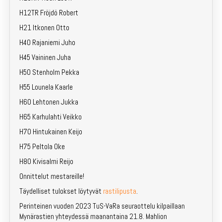
Kuntosuunnistus
H12TR Fröjdö Robert
Jäsenille
H21 Itkonen Otto
H40 Rajaniemi Juho
In English
H45 Vaininen Juha
H50 Stenholm Pekka
H55 Lounela Kaarle
H60 Lehtonen Jukka
H65 Karhulahti Veikko
H70 Hintukainen Keijo
H75 Peltola Oke
H80 Kivisalmi Reijo
Onnittelut mestareille!
Täydelliset tulokset löytyvät
rastilipusta
.
Perinteinen vuoden 2023 TuS-VaRa seuraottelu kilpaillaan
Mynärastien yhteydessä maanantaina 21.8. Mahlion