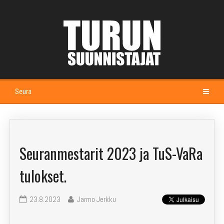
Seura
Etusivu
Kalenteri
Seuranmestarit 2023 ja TuS-VaRa
Esittely
tulokset.
Johtokunta ja jaostot
23.8.2023
Jarmo Jerkku
Seuramaja Alppila