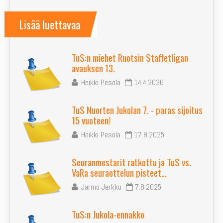
Lisää luettavaa
TuS:n miehet Ruotsin Staffetligan
avauksen 13.
Heikki Pesola
14.4.2026
TuS Nuorten Jukolan 7. - paras sijoitus
15 vuoteen!
Heikki Pesola
17.8.2025
Seuranmestarit ratkottu ja TuS vs.
VaRa seuraottelun pisteet…
Jarmo Jerkku
7.8.2025
TuS:n Jukola-ennakko