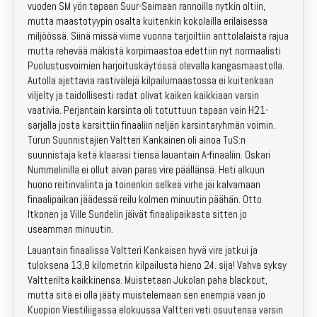
vuoden SM yön tapaan Suur-Saimaan rannoilla nytkin oltiin,
Emit-vuokraus
mutta maastotyypin osalta kuitenkin kokolailla erilaisessa
miljöössä. Siinä missä viime vuonna tarjoiltiin anttolalaista rajua
Kartat
mutta rehevää mäkistä korpimaastoa edettiin nyt normaalisti
Puolustusvoimien harjoituskäytössä olevalla kangasmaastolla.
Autolla ajettavia rastivälejä kilpailumaastossa ei kuitenkaan
Kotisivuarkisto
viljelty ja taidollisesti radat olivat kaiken kaikkiaan varsin
vaativia. Perjantain karsinta oli totuttuun tapaan vain H21-
Laskutus
sarjalla josta karsittiin finaaliin neljän karsintaryhmän voimin.
Turun Suunnistajien Valtteri Kankainen oli ainoa TuS:n
Yhteystiedot
suunnistaja ketä klaarasi tiensä lauantain A-finaaliin. Oskari
Nummelinilla ei ollut aivan paras vire päällänsä. Heti alkuun
Liity jäseneksi!
huono reitinvalinta ja toinenkin selkeä virhe jäi kalvamaan
finaalipaikan jäädessä reilu kolmen minuutin päähän. Otto
Itkonen ja Ville Sundelin jäivät finaalipaikasta sitten jo
Kilpailut
useamman minuutin.
Lauantain finaalissa Valtteri Kankaisen hyvä vire jatkui ja
Lapset & nuoret
tuloksena 13,8 kilometrin kilpailusta hieno 24. sija! Vahva syksy
Valtterilta kaikkinensa. Muistetaan Jukolan paha blackout,
Valmennus
mutta sitä ei olla jääty muistelemaan sen enempiä vaan jo
Kuopion Viestiliigassa elokuussa Valtteri veti osuutensa varsin