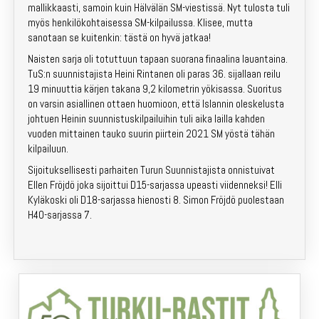
Kuntosuunnistus
mallikkaasti, samoin kuin Hälvälän SM-viestissä. Nyt tulosta tuli
myös henkilökohtaisessa SM-kilpailussa. Klisee, mutta
Jäsenille
sanotaan se kuitenkin: tästä on hyvä jatkaa!
Naisten sarja oli totuttuun tapaan suorana finaalina lauantaina.
In English
TuS:n suunnistajista Heini Rintanen oli paras 36. sijallaan reilu
19 minuuttia kärjen takana 9,2 kilometrin yökisassa. Suoritus
on varsin asiallinen ottaen huomioon, että Islannin oleskelusta
johtuen Heinin suunnistuskilpailuihin tuli aika lailla kahden
vuoden mittainen tauko suurin piirtein 2021 SM yöstä tähän
kilpailuun.
Sijoituksellisesti parhaiten Turun Suunnistajista onnistuivat
Ellen Fröjdö joka sijoittui D15-sarjassa upeasti viidenneksi! Elli
Kyläkoski oli D18-sarjassa hienosti 8. Simon Fröjdö puolestaan
H40-sarjassa 7.