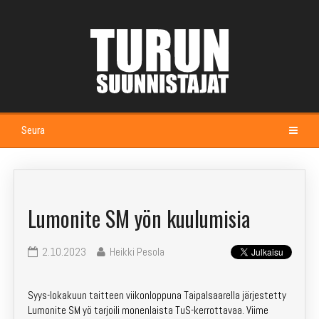
Seura
Etusivu
Kalenteri
Lumonite SM yön kuulumisia
Esittely
2.10.2023
Heikki Pesola
Johtokunta ja jaostot
Syys-lokakuun taitteen viikonloppuna Taipalsaarella järjestetty
Seuramaja Alppila
Lumonite SM yö tarjoili monenlaista TuS-kerrottavaa. Viime