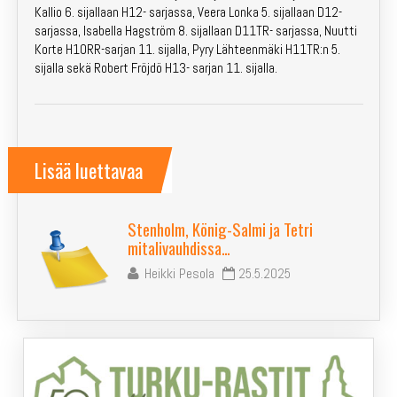
Kuntosuunnistus
Kallio 6. sijallaan H12- sarjassa, Veera Lonka 5. sijallaan D12-
sarjassa, Isabella Hagström 8. sijallaan D11TR- sarjassa, Nuutti
Jäsenille
Korte H10RR-sarjan 11. sijalla, Pyry Lähteenmäki H11TR:n 5.
sijalla sekä Robert Fröjdö H13- sarjan 11. sijalla.
In English
Lisää luettavaa
Stenholm, König-Salmi ja Tetri
mitalivauhdissa…
Heikki Pesola
25.5.2025