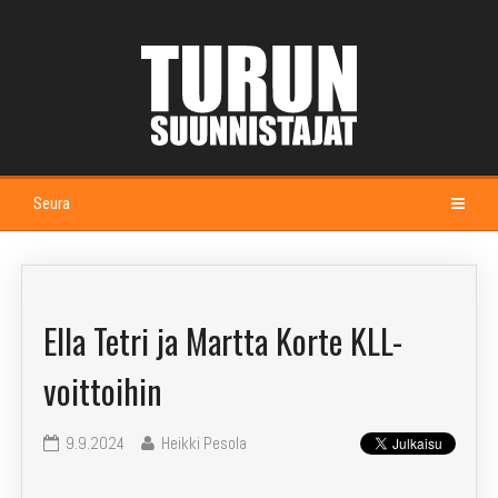
Seura
Etusivu
Kalenteri
Ella Tetri ja Martta Korte KLL-
Esittely
voittoihin
Johtokunta ja jaostot
9.9.2024
Heikki Pesola
Seuramaja Alppila