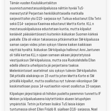
Tämän vuoden Koululiikuntaliiton
Emit-vuokraus
suunnistusmestaruuskilpailuissa nähtiin hyvää TuS-
menestystä! Perjantain henkilökohtaisella matkalla
Kartat
sarjavoittoihin ylsi D15- sarjassa nyt Turkua edustanut Ella Tetri
sekä D14- sarjassa Kaarinaa edustanut Martta Korte. KLL:n
Kotisivuarkisto
mestaruuskilpailuissa edustetaan kuntia, mutta kilpailut
keräävät pääsääntöisesti kuitenkin ikäluokan Suomen kärkeä
paikalle. Ella oli viikon takaisessa pitkänmatkan SM-kilpailussa
Laskutus
saman sarjan viides joten syksyn tilanne kaiken kaikkiaan
näyttää hyvältä. Ikäluokan SM-kilpailuja hallinnut Anni Jantunen
Yhteystiedot
oli tällä kertaa KLL:n sijaan samaan aikaan järjestetyissä
viestijuoksun SM-kilpailuissa, mutta osa Ruokolahdella Ellan
Liity jäseneksi!
edellä olleista urheilijoista jäi perjantaina taakse.
Mielenkiintoiset asetelmat siis syksyn tuleviin SM-kilpailuihin.
SM pitkällä alaikäraja on 15 vuotta joten Martta Korte ei SM
Kilpailut
pitkällä kilpaillut, mutta osallistuu nyt tulevan viikonlopun SM-
keskimatkaan jossa 14-vuotiaatkin voivat osallistua 15-sarjaan.
Lapset & nuoret
Kilpailujen järjestäjänä oli hiihdon puolelta paremmin tunnettu IF
Minken ja kilpailualueena käytettiinkin alueen latupohjien
Valmennus
ympäristöä. Tetrin ja Korteen lisäksi TuS:laisia kärjen
tuntumassa olivat Ellen Fröjdö 8. sijallaan D16- sarjassa, Noel