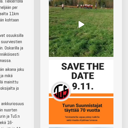
a. Tiekierrolla
neljään per
isaalta 11km
ään kohtaan
vat osuuksilla
a suurviestien
. Oskarilla ja
ennäköisesti
emassa.
än aikana joku
 ja mikä
lä mainittu
oksijalta jo
a ankkuriosuus
än nuorten
rin ja TuS:n
sekä 16-