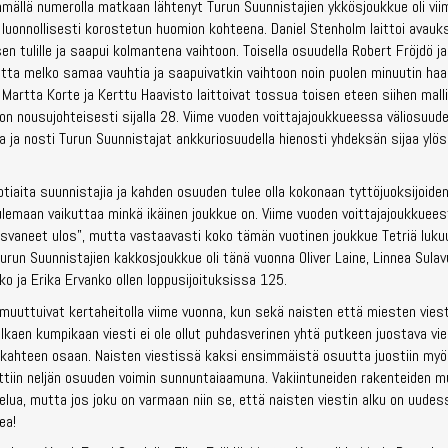
mmällä numerolla matkaan lähtenyt Turun Suunnistajien ykkösjoukkue oli vi
luonnollisesti korostetun huomion kohteena. Daniel Stenholm laittoi avauk
n tulille ja saapui kolmantena vaihtoon. Toisella osuudella Robert Fröjdö ja 
utta melko samaa vauhtia ja saapuivatkin vaihtoon noin puolen minuutin ha
 Martta Korte ja Kerttu Haavisto laittoivat tossua toisen eteen siihen malli
on nousujohteisesti sijalla 28. Viime vuoden voittajajoukkueessa väliosuude
a ja nosti Turun Suunnistajat ankkuriosuudella hienosti yhdeksän sijaa ylös
otiaita suunnistajia ja kahden osuuden tulee olla kokonaan tyttöjuoksijoide
ulemaan vaikuttaa minkä ikäinen joukkue on. Viime vuoden voittajajoukkuees
kasvaneet ulos”, mutta vastaavasti koko tämän vuotinen joukkue Tetriä luk
run Suunnistajien kakkosjoukkue oli tänä vuonna Oliver Laine, Linnea Sulavu
ko ja Erika Ervanko ollen loppusijoituksissa 125.
 muuttuivat kertaheitolla viime vuonna, kun sekä naisten että miesten vies
alkaen kumpikaan viesti ei ole ollut puhdasverinen yhtä putkeen juostava vi
 kahteen osaan. Naisten viestissä kaksi ensimmäistä osuutta juostiin myö
tkettiin neljän osuuden voimin sunnuntaiaamuna. Vakiintuneiden rakenteiden
elua, mutta jos joku on varmaan niin se, että naisten viestin alku on uudes
ea!