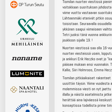
Tiomilan nuorten viestissä pieni
voitokkaan suorituksen johdosta 
viime vuotta vastaavan suoritukse
Lähteenmäki etenivät pitkin osu
toisistaan. Seuraavalla osuudella
ykkönen saapui viimeiseen vaihto
Tetri juoksi tänä vuonna ankkurin
joukkoon sijalle 19. !
Nuorten viestissä saa olla 16-vu
nuorten viesteissä usein, lopput
ja ankkuri Erik Heczko ovat jo ”
pääsee mukaan ensi vuonnakin. Tu
Kallio, Siiri Holmroos, Emma Hecz
Tiomilan pitkäaikaiset rakenteet
uusittiin täysin. Viime vuodesta 
molemmissa viesti on nyt jaettu
illalla ja näistä asetelmista ja
herättää aina lajiväessä keskust
konseptissa todellista prime tim