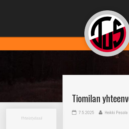
Tiomilan yhteenv
7.5.2025
Heikki Pesola
Yhteistyössä