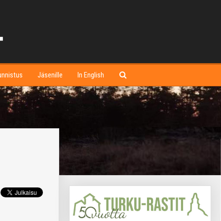
unnistus
Jäsenille
In English