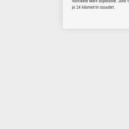
vuotiaalle Mark Bujdosolle. Juho t
ja 14 kilometrin osuudet.