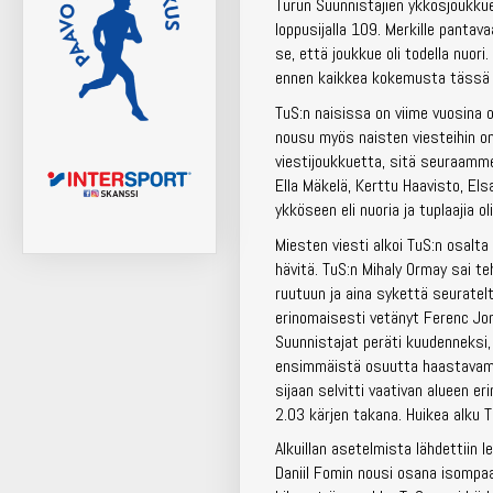
Turun Suunnistajien ykkösjoukkue 
loppusijalla 109. Merkille pantava
se, että joukkue oli todella nuor
ennen kaikkea kokemusta tässä h
TuS:n naisissa on viime vuosina oll
nousu myös naisten viesteihin o
viestijoukkuetta, sitä seuraamme
Ella Mäkelä, Kerttu Haavisto, Els
ykköseen eli nuoria ja tuplaajia o
Miesten viesti alkoi TuS:n osalta
hävitä. TuS:n Mihaly Ormay sai te
ruutuun ja aina sykettä seuratel
erinomaisesti vetänyt Ferenc Jon
Suunnistajat peräti kuudenneksi, 
ensimmäistä osuutta haastavampia
sijaan selvitti vaativan alueen er
2.03 kärjen takana. Huikea alku T
Alkuillan asetelmista lähdettiin le
Daniil Fomin nousi osana isompaa