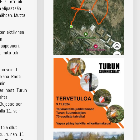
lla Tetri oli
a ylipäätään
 nähden. Mutta
ten aktiivinen
en
Haapasaari,
 mitä tuli
 on voinut
akana. Rasti
nin
eri nosti Turun
kahta
 Bujdoso sen
lla 11. vain
toja ollut.
suuruinen. 11