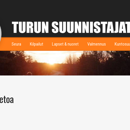
Seura
Kilpailut
Lapset & nuoret
Valmennus
Kuntosu
etoa