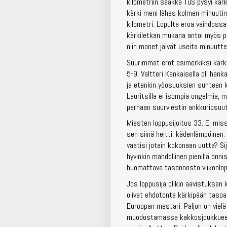
kilometriin saakka TuS pysyi kärki
kärki meni lähes kolmen minuutin
kilometri. Lopulta eroa vaihdossa
kärkiletkan mukana antoi myös pa
niin monet jäivät useita minuuttej
Suurimmat erot esimerkiksi kärki
5-9. Valtteri Kankaisella oli han
ja etenkin yöosuuksien suhteen k
Lauritsilla ei isompia ongelmia,
parhaan suurviestin ankkuriosuut
Miesten loppusijoitus 33. Ei mi
sen siinä heitti: kädenlämpöinen.
vaatisi jotain kokonaan uutta? Si
hyvinkin mahdollinen pienillä onn
huomattava tasonnosto viikonlo
Jos loppusija olikin aavistuksen
olivat ehdotonta kärkipään tasoa
Euroopan mestari. Paljon on viel
muodostamassa kakkosjoukkueessa