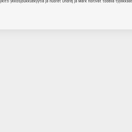
ykitti ykkösjoukkuekyytiä ja nuoret Ondrej ja Mark hoitivat todella tyylikkää