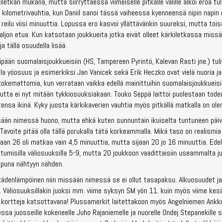
letkan mukana, mutta siirryttäessä viimeiselle pitkälle välille alkoi eroa tull
 kilometrivauhtia, kun Daniil sanoi tässä vaiheessa kyenneensä nipin napin 
 reilu viisi minuuttia. Lopussa ero kasvoi yllättävänkin suureksi, mutta to
ljon etua. Kun katsotaan joukkueita jotka eivät olleet kärkiletkassa miss
a tällä osuudella lisää.
pään suomalaisjoukkueisiin (HS, Tampereen Pyrintö, Kalevan Rasti jne.) tuli
kala yöosuus ja esimerkiksi Jan Vanicek sekä Erik Heczko ovat vielä nuoria j
okemattomia, kun verrataan vaikka edellä mainittuihin suomalaisjoukkueisiin
 mutta ei nyt mitään tykkiosuuksiakaan. Touko Seppä laittoi puolestaan tod
ensa ikinä. Kyky juosta kärkikaverien vauhtia myös pitkällä matkalla on ol
ssään nimessä huono, mutta ehkä kuten sunnuntain ikuiselta tuntuneen päiv
 Tavoite pitää olla tällä porukalla tätä korkeammalla. Mikä taso on realismia
jaan 26 oli matkaa vain 4,5 minuuttia, mutta sijaan 20 jo 16 minuuttia. Edel
istumisilla väliosuuksilla 5-9, mutta 20 joukkoon vaadittaisiin useammalta ju
ppuna nähtyyn nähden.
 kädenlämpöinen niin missään nimessä se ei ollut tasapaksu. Alkuosuudet j
. Väliosuuksillakin juoksi mm. viime syksyn SM yön 11. kuin myös viime kes
ä kortteja katsottavana! Plussamerkit laitettakoon myös Angelniemen Ankku
 juosseille kokeneelle Juho Rajaniemelle ja nuorelle Ondej Stepanekille 