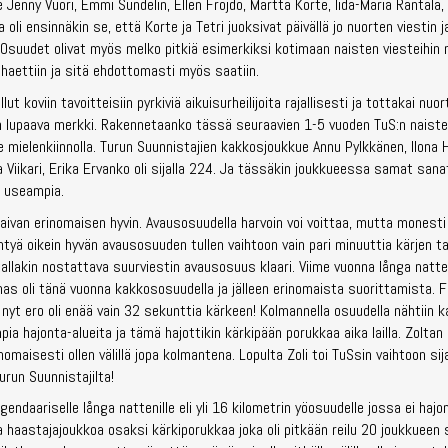
Jenny Vuori, Emmi Sundelin, Ellen Fröjdö, Martta Korte, Iida-Maria Rantala, E
a oli ensinnäkin se, että Korte ja Tetri juoksivat päivällä jo nuorten viestin j
i. Osuudet olivat myös melko pitkiä esimerkiksi kotimaan naisten viesteihin
aettiin ja sitä ehdottomasti myös saatiin.
ut koviin tavoitteisiin pyrkiviä aikuisurheilijoita rajallisesti ja tottakai nuor
n lupaava merkki. Rakennetaanko tässä seuraavien 1-5 vuoden TuS:n naist
 mielenkiinnolla. Turun Suunnistajien kakkosjoukkue Annu Pylkkänen, Ilona 
a Viikari, Erika Ervanko oli sijalla 224. Ja tässäkin joukkueessa samat sanat
li useampia.
 aivan erinomaisen hyvin. Avausosuudella harvoin voi voittaa, mutta monesti
htyä oikein hyvän avausosuuden tullen vaihtoon vain pari minuuttia kärjen t
tallakin nostattava suurviestin avausosuus klaari. Viime vuonna långa natte
as oli tänä vuonna kakkososuudella ja jälleen erinomaista suorittamista. F
nyt ero oli enää vain 32 sekunttia kärkeen! Kolmannella osuudella nähtiin 
 hajonta-alueita ja tämä hajottikin kärkipään porukkaa aika lailla. Zoltan
inomaisesti ollen välillä jopa kolmantena. Lopulta Zoli toi TuSsin vaihtoon sija
urun Suunnistajilta!
gendaariselle långa nattenille eli yli 16 kilometrin yöosuudelle jossa ei hajon
 haastajajoukkoa osaksi kärkiporukkaa joka oli pitkään reilu 20 joukkueen 