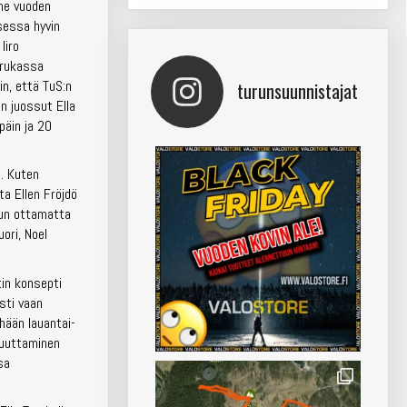
ime vuoden
sessa hyvin
Iiro
arukassa
in, että TuS:n
turunsuunnistajat
n juossut Ella
päin ja 20
n. Kuten
ta Ellen Fröjdö
uun ottamatta
ori, Noel
tin konsepti
esti vaan
hään lauantai-
 muuttaminen
sa