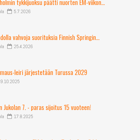
holmin tykkijuoksu päätti nuorten EM-viikon…
ola
5.7.2026
dolla vahvoja suorituksia Finnish Springin…
ola
25.4.2026
maus-leiri järjestetään Turussa 2029
9.10.2025
 Jukolan 7. - paras sijoitus 15 vuoteen!
ola
17.8.2025