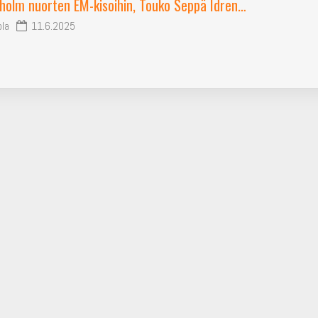
nholm nuorten EM-kisoihin, Touko Seppä Idren…
ola
11.6.2025