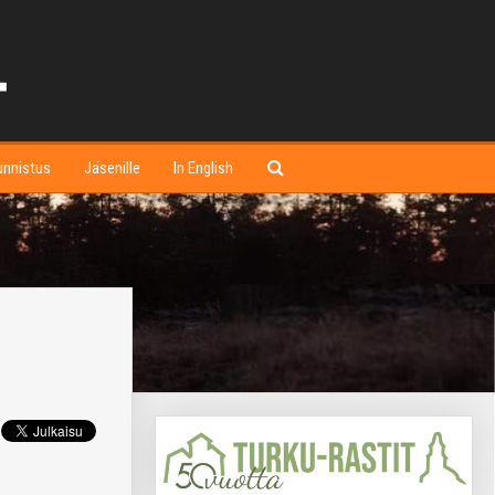
unnistus
Jäsenille
In English