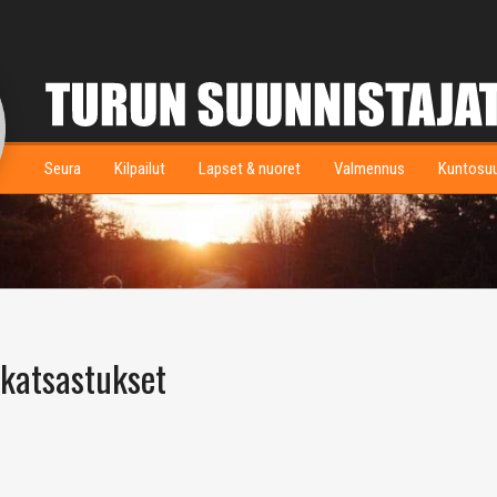
Seura
Kilpailut
Lapset & nuoret
Valmennus
Kuntosu
akatsastukset