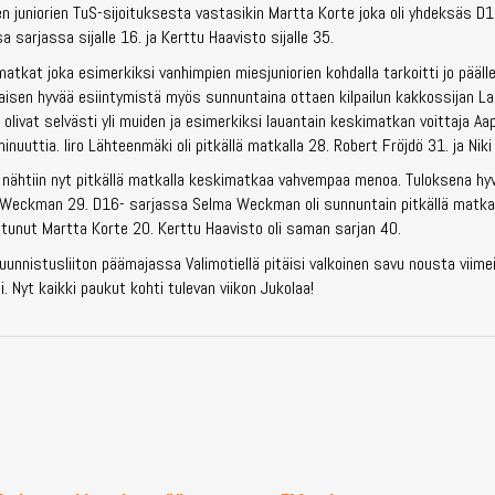
n juniorien TuS-sijoituksesta vastasikin Martta Korte joka oli yhdeksäs D
sarjassa sijalle 16. ja Kerttu Haavisto sijalle 35.
atkat joka esimerkiksi vanhimpien miesjuniorien kohdalla tarkoitti jo pääll
saisen hyvää esiintymistä myös sunnuntaina ottaen kilpailun kakkossijan 
ivat selvästi yli muiden ja esimerkiksi lauantain keskimatkan voittaja Aap
minuuttia. Iiro Lähteenmäki oli pitkällä matkalla 28. Robert Fröjdö 31. ja Niki
 nähtiin nyt pitkällä matkalla keskimatkaa vahvempaa menoa. Tuloksena hyvä
Venla Weckman 29. D16- sarjassa Selma Weckman oli sunnuntain pitkällä matkal
tunut Martta Korte 20. Kerttu Haavisto oli saman sarjan 40.
uunnistusliiton päämajassa Valimotiellä pitäisi valkoinen savu nousta viime
si. Nyt kaikki paukut kohti tulevan viikon Jukolaa!