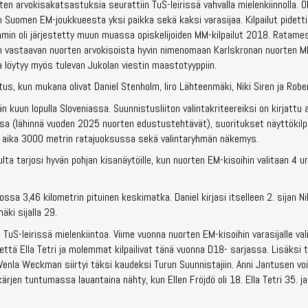
ten arvokisakatsastuksia seurattiin TuS-leirissä vahvalla mielenkiinnolla. O
n Suomen EM-joukkueesta yksi paikka sekä kaksi varasijaa. Kilpailut pidetti
mmin oli järjestetty muun muassa opiskelijoiden MM-kilpailut 2018. Ratame
n vastaavan nuorten arvokisoista hyvin nimenomaan Karlskronan nuorten M
 löytyy myös tulevan Jukolan viestin maastotyyppiin.
s, kun mukana olivat Daniel Stenholm, Iiro Lähteenmäki, Niki Siren ja Rober
n kuun lopulla Sloveniassa. Suunnistusliiton valintakriteereiksi on kirjatt
issa (lähinnä vuoden 2025 nuorten edustustehtävät), suoritukset näyttökilp
), aika 3000 metrin ratajuoksussa sekä valintaryhmän näkemys.
lta tarjosi hyvän pohjan kisanäytöille, kun nuorten EM-kisoihin valitaan 4 ur
sa 3,46 kilometrin pituinen keskimatka. Daniel kirjasi itselleen 2. sijan Niki
äki sijalla 29.
TuS-leirissä mielenkiintoa. Viime vuonna nuorten EM-kisoihin varasijalle vali
että Ella Tetri ja molemmat kilpailivat tänä vuonna D18- sarjassa. Lisäksi 
Venla Weckman siirtyi täksi kaudeksi Turun Suunnistajiin. Anni Jantusen vo
kärjen tuntumassa lauantaina nähty, kun Ellen Fröjdö oli 18. Ella Tetri 35. ja