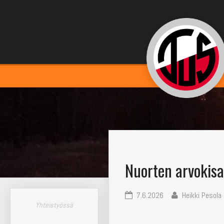
Nuorten arvokis
7.6.2026
Heikki Pesola
Yhteistyössä