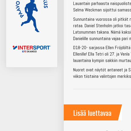
Lauantain parhaasta naispuoliste
Selma Weckman sijoittui samassa 
Sunnuntaina vuorossa oli pitkät m
rataa. Daniel Stenholm jatkoi ta
Latonummen takana. Nämä kaksi ol
Danielille sunnuntaina vajaa pari 
D18-20- sarjassa Ellen Fröjdöltä
Ellenille! Ella Tetri oli 27. ja 
lauantaina kympin sakkiin murtau
Nuoret ovat näytöt antaneet ja S
viikon tiistaina valintojen merkik
Lisää luettavaa