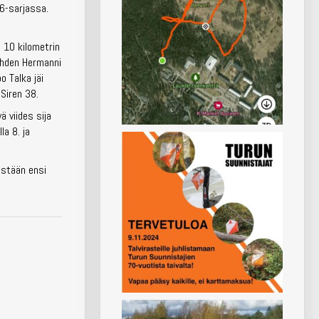
16-sarjassa.
e 10 kilometrin
Lahden Hermanni
o Talka jäi
 Siren 38.
 viides sija
la 8. ja
istään ensi