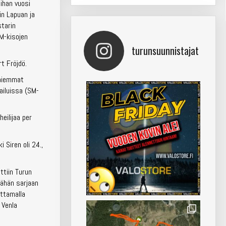
lihan vuosi
in Lapuan ja
starin
M-kisojen
turunsuunnistajat
t Fröjdö.
u aiemmat
ailuissa (SM-
heilijaa per
 Siren oli 24.,
ttiin Turun
tähän sarjaan
ittamalla
 Venla