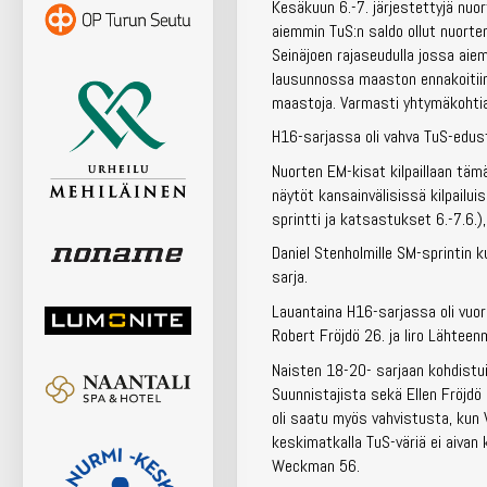
Kesäkuun 6.-7. järjestettyjä nuor
aiemmin TuS:n saldo ollut nuorte
Seinäjoen rajaseudulla jossa aie
lausunnossa maaston ennakoitii
maastoja. Varmasti yhtymäkohtia
H16-sarjassa oli vahva TuS-edustu
Nuorten EM-kisat kilpaillaan tämä
näytöt kansainvälisissä kilpailu
sprintti ja katsastukset 6.-7.6.
Daniel Stenholmille SM-sprintin ku
sarja.
Lauantaina H16-sarjassa oli vuoros
Robert Fröjdö 26. ja Iiro Lähteenm
Naisten 18-20- sarjaan kohdistui 
Suunnistajista sekä Ellen Fröjdö 
oli saatu myös vahvistusta, kun 
keskimatkalla TuS-väriä ei aivan 
Weckman 56.