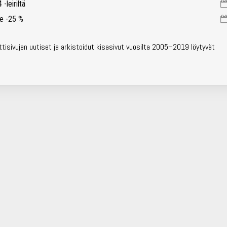
-leiriltä
le -25 %
tisivujen uutiset ja arkistoidut kisasivut vuosilta 2005–2019 löytyvät