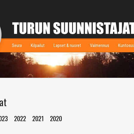
Seura
Kilpailut
Lapset & nuoret
Valmennus
Kuntosu
at
023
2022
2021
2020