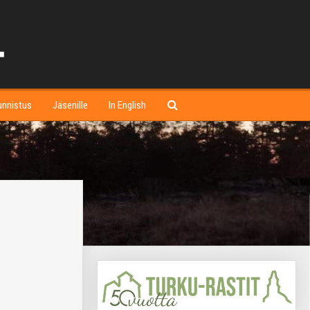
unnistus
Jäsenille
In English